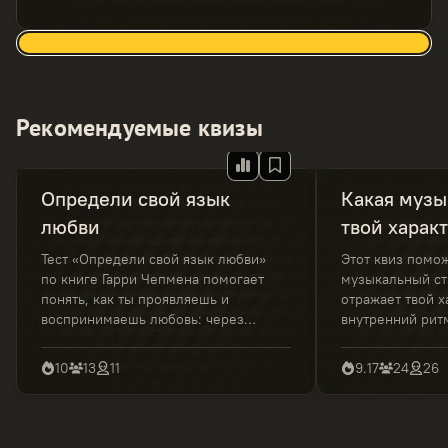
Рекомендуемые квизы
Определи свой язык
Какая музы
любви
твой харак
Тест «Определи свой язык любви»
Этот квиз помож
по книге Гарри Чепмена помогает
музыкальный ст
понять, как ты проявляешь и
отражает твой х
воспринимаешь любовь: через
внутренний ритм
слова, время, заботу, подарки или
вопросы о прив
прикосновения. Короткий тест с
взглядах — и уз
10
13
11
9.17
24
26
понятной расшифровкой
звучит с тобой 
результатов.