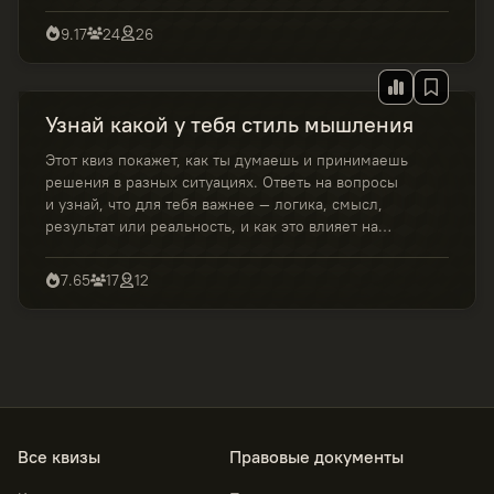
музыка звучит с тобой на одной волне.
9.17
24
26
Узнай какой у тебя стиль мышления
Этот квиз покажет, как ты думаешь и принимаешь
решения в разных ситуациях. Ответь на вопросы
и узнай, что для тебя важнее — логика, смысл,
результат или реальность, и как это влияет на
твой подход к жизни и задачам.
7.65
17
12
Все квизы
Правовые документы