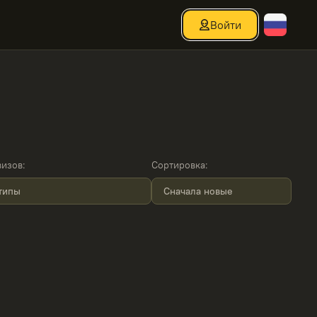
Войти
визов
:
Сортировка
:
типы
Сначала новые