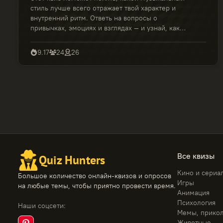
стиль лучше всего отражает твой характер и
внутренний ритм. Ответь на вопросы о
привычках, эмоциях и взглядах — и узнай, какая
музыка звучит с тобой на одной волне.
9.17
24
26
Все квизы
Quiz Hunters
Кино и сериа
Большое количество онлайн-квизов и опросов
Игры
на любые темы, чтобы приятно провести время.
Анимация
Психология
Наши соцсети
:
Мемы, прико
Животные