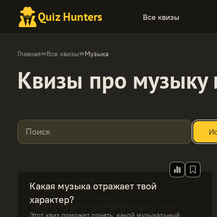
Quiz Hunters
Все квизы
Главная
Все квизы
Музыка
Квизы про музыку 
Поиск
Ис
Какая музыка отражает твой
характер?
Этот квиз поможет понять, какой музыкальный