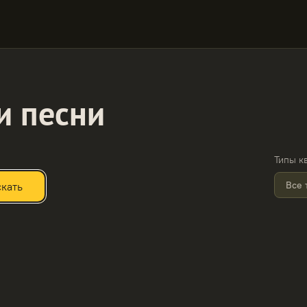
и песни
Типы к
Все 
кать