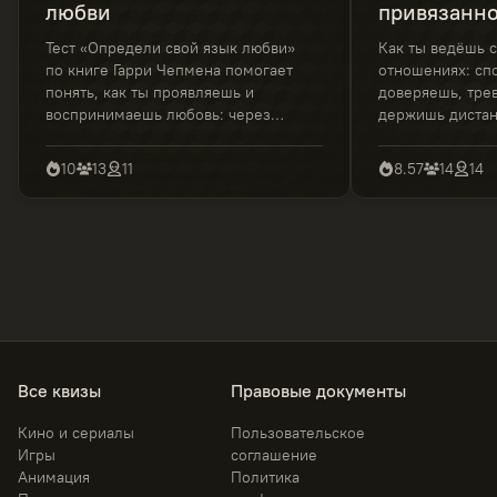
любви
привязанно
отношения
Тест «Определи свой язык любви»
Как ты ведёшь с
по книге Гарри Чепмена помогает
отношениях: сп
понять, как ты проявляешь и
доверяешь, тре
воспринимаешь любовь: через
держишь диста
слова, время, заботу, подарки или
этот квиз и узна
прикосновения. Короткий тест с
привязанности 
10
13
11
8.57
14
14
понятной расшифровкой
простой и понят
результатов.
поможет лучше 
себе и своих чув
Все квизы
Правовые документы
Кино и сериалы
Пользовательское
Игры
соглашение
Анимация
Политика