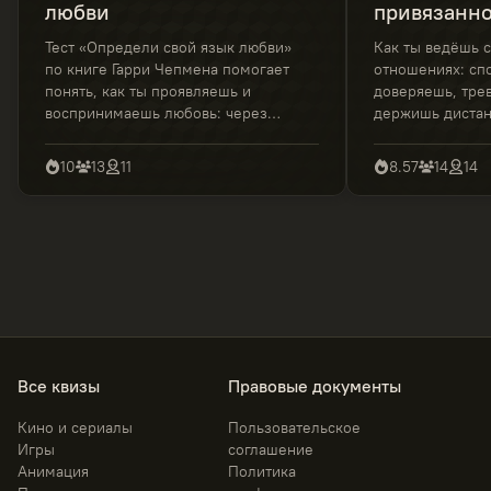
любви
привязанно
отношения
Тест «Определи свой язык любви»
Как ты ведёшь с
по книге Гарри Чепмена помогает
отношениях: сп
понять, как ты проявляешь и
доверяешь, тре
воспринимаешь любовь: через
держишь диста
слова, время, заботу, подарки или
этот квиз и узна
прикосновения. Короткий тест с
привязанности 
10
13
11
8.57
14
14
понятной расшифровкой
простой и понят
результатов.
поможет лучше 
себе и своих чув
Все квизы
Правовые документы
Кино и сериалы
Пользовательское
Игры
соглашение
Анимация
Политика