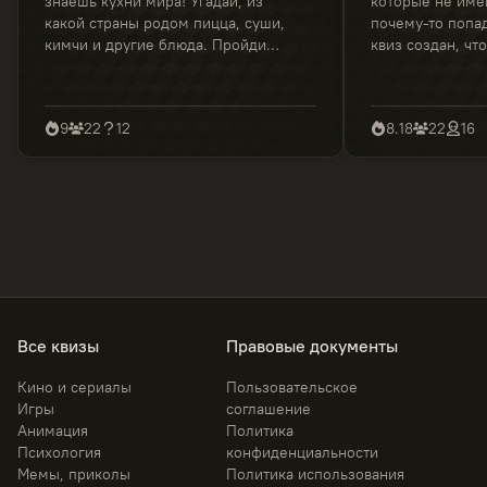
знаешь кухни мира! Угадай, из
которые не име
какой страны родом пицца, суши,
почему-то попад
кимчи и другие блюда. Пройди
квиз создан, чт
квиз, покажи свои
немного узнать 
гастрономические знания и
вопросом, заче
узнай, настоящий ли ты гурман.
проходишь.
9
22
12
8.18
22
16
Все квизы
Правовые документы
Кино и сериалы
Пользовательское
Игры
соглашение
Анимация
Политика
Психология
конфиденциальности
Мемы, приколы
Политика использования