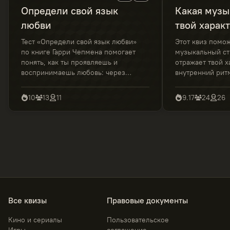
Определи свой язык
Какая музы
любви
твой харак
Тест «Определи свой язык любви»
Этот квиз помож
по книге Гарри Чепмена помогает
музыкальный ст
понять, как ты проявляешь и
отражает твой х
воспринимаешь любовь: через
внутренний ритм
слова, время, заботу, подарки или
вопросы о прив
прикосновения. Короткий тест с
взглядах — и уз
10
13
11
9.17
24
26
понятной расшифровкой
звучит с тобой 
результатов.
Все квизы
Правовые документы
Кино и сериалы
Пользовательское