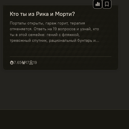
Кто ты из Рика и Морти?
Порталы открыты, гараж горит, терапия
отменяется. Ответь на 19 вопросов и узнай, кто
ты в этой семейке: гений с фляжкой,
тревожный спутник, рациональный бунтарь или
мастер неловких решений. Вабба Лабба Даб
Даб!
7.65
17
19