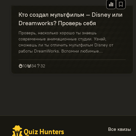
Кто создал мультфильм — Disney или
Dreamworks? Проверь себя
Проверь, насколько хорошо ты знаешь
современные анимационные студии. Узнай,
сможешь ли ты отличить мультфильм Disney от
работы DreamWorks. Вспомни любимые
картины, сравни стиль и атмосферу — и выбери
правильный ответ.
10
34
32
Все квизы
Quiz Hunters