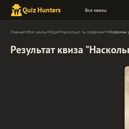
Quiz Hunters
Все квизы
Главная
Все квизы
Еда
Насколько ты кофеман?
Кофеман у
Результат квиза "Наскол