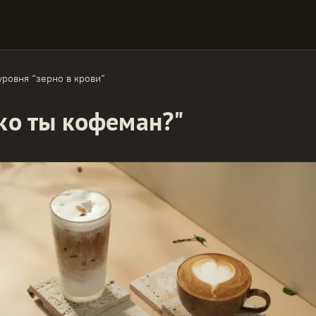
ровня “зерно в крови”
ько ты кофеман?"