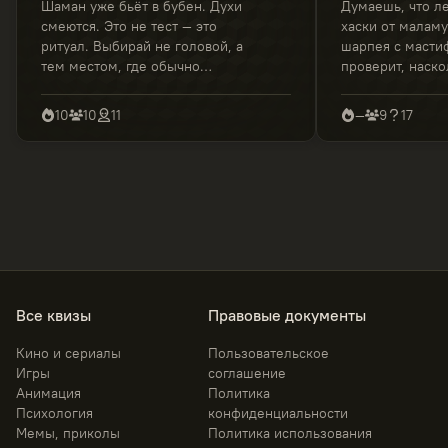
Шаман уже бьёт в бубен. Духи
Думаешь, что л
смеются. Это не тест — это
хаски от маламу
ритуал. Выбирай не головой, а
шарпея с масти
тем местом, где обычно
проверит, наско
чувствуешь «что-то не так».
разбираешься в
Готовься сомнев
10
10
11
—
9
17
иногда говорить:
Все квизы
Правовые документы
Кино и сериалы
Пользовательское
Игры
соглашение
Анимация
Политика
Психология
конфиденциальности
Мемы, приколы
Политика использования