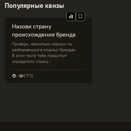
Популярные квизы
Назови страну
происхождения бренда
Проверь, насколько хорошо ты
разбираешься в модных брендах.
В этом тесте тебе предстоит
определить страну
происхождения известных марок
одежды, обуви, сумок. Варианты
—
8
12
ответов могут показаться
очевидными - но будь
внимателен: не все бренды
родом оттуда, где они сегодня
наиболее популярны.