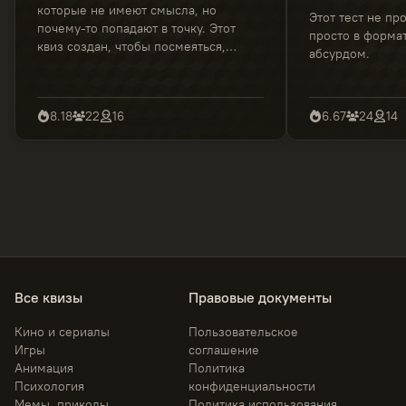
которые не имеют смысла, но
Этот тест не про
почему-то попадают в точку. Этот
просто в формат
квиз создан, чтобы посмеяться,
абсурдом.
немного узнать себя и задаться
вопросом, зачем ты вообще это
проходишь.
8.18
22
16
6.67
24
14
Все квизы
Правовые документы
Кино и сериалы
Пользовательское
Игры
соглашение
Анимация
Политика
Психология
конфиденциальности
Мемы, приколы
Политика использования