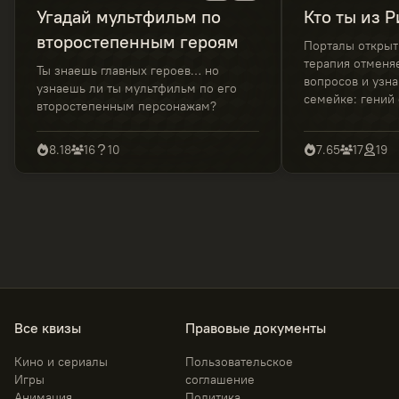
Угадай мультфильм по
Кто ты из 
второстепенным героям
Порталы открыты
терапия отменяе
Ты знаешь главных героев… но
вопросов и узнай
узнаешь ли ты мультфильм по его
семейке: гений
второстепенным персонажам?
тревожный спут
рациональный б
8.18
16
10
7.65
17
19
мастер неловки
Лабба Даб Даб!
Все квизы
Правовые документы
Кино и сериалы
Пользовательское
Игры
соглашение
Анимация
Политика