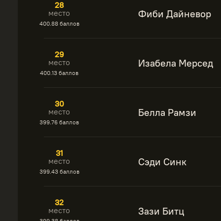
28
Фиби Дайневор
место
400.88 баллов
29
Изабела Мерсед
место
400.13 баллов
30
Белла Рамзи
место
399.76 баллов
31
Сэди Синк
место
399.43 баллов
32
Зази Битц
место
399.38 баллов