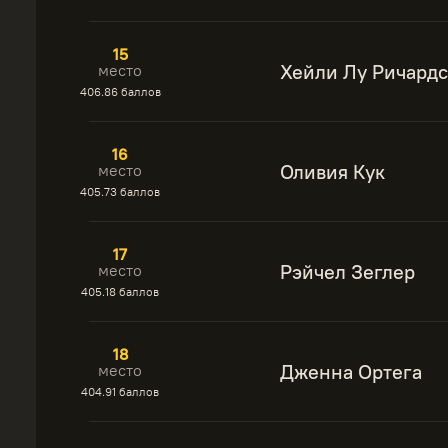
15
Хейли Лу Ричард
место
406.86 баллов
16
Оливия Кук
место
405.73 баллов
17
Рэйчел Зеглер
место
405.18 баллов
18
Дженна Ортега
место
404.91 баллов