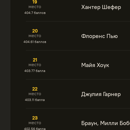
19
Хантер Шефер
место
404.7 баллов
20
Флоренс Пью
место
404.61 баллов
21
Майя Хоук
место
403.77 балла
22
Джулия Гарнер
место
403.11 балла
23
Браун, Милли Боб
место
402.56 балла