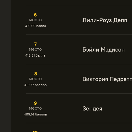
6
Лили-Роуз Депп
место
412.52 балла
7
Бэйли Мэдисон
место
412.51 балла
8
Виктория Педрет
место
410.77 баллов
9
Зендея
место
409.14 баллов