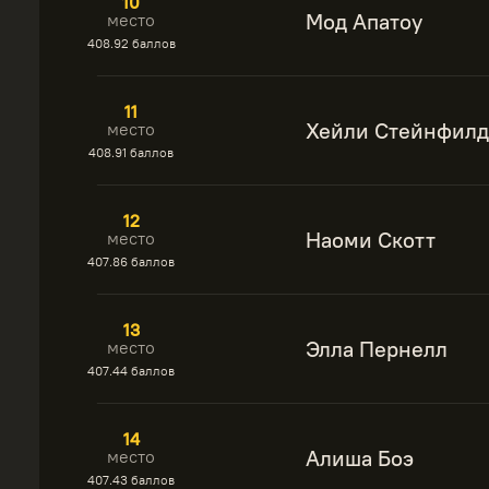
10
Мод Апатоу
место
408.92 баллов
11
Хейли Стейнфилд
место
408.91 баллов
12
Наоми Скотт
место
407.86 баллов
13
Элла Пернелл
место
407.44 баллов
14
Алиша Боэ
место
407.43 баллов