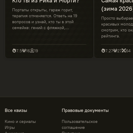
Кто ты из Рика и Морти?
Самая крас
(зима 2026
Порталы открыты, гараж горит,
терапия отменяется. Ответь на 19
Просто выбира
вопросов и узнай, кто ты в этой
красивых молод
семейке: гений с фляжкой,
смотрим, кто ок
тревожный спутник,
рейтинга.
рациональный бунтарь или
мастер неловких решений. Вабба
7.5
16
19
7.27
27
64
Лабба Даб Даб!
Все квизы
Правовые документы
Кино и сериалы
Пользовательское
Игры
соглашение