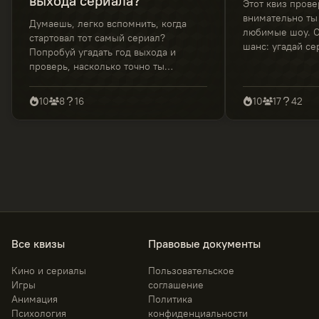
выхода сериала?
Этот квиз прове
внимательно ты
Думаешь, легко вспомнить, когда
любимые шоу. О
стартовал тот самый сериал?
шанс: угадай се
Попробуй угадать год выхода и
что ты настоящ
проверь, насколько точно ты
эксперт.
чувствуешь хронологию теле-
хитов.
10
8
16
10
17
42
Все квизы
Правовые документы
Кино и сериалы
Пользовательское
Игры
соглашение
Анимация
Политика
Психология
конфиденциальности